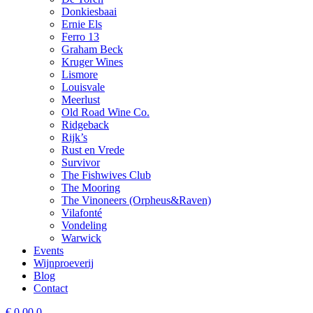
Donkiesbaai
Ernie Els
Ferro 13
Graham Beck
Kruger Wines
Lismore
Louisvale
Meerlust
Old Road Wine Co.
Ridgeback
Rijk’s
Rust en Vrede
Survivor
The Fishwives Club
The Mooring
The Vinoneers (Orpheus&Raven)
Vilafonté
Vondeling
Warwick
Events
Wijnproeverij
Blog
Contact
€
0,00
0