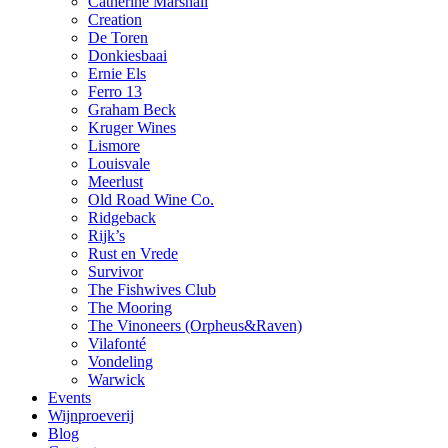
Catherine Marshall
Creation
De Toren
Donkiesbaai
Ernie Els
Ferro 13
Graham Beck
Kruger Wines
Lismore
Louisvale
Meerlust
Old Road Wine Co.
Ridgeback
Rijk’s
Rust en Vrede
Survivor
The Fishwives Club
The Mooring
The Vinoneers (Orpheus&Raven)
Vilafonté
Vondeling
Warwick
Events
Wijnproeverij
Blog