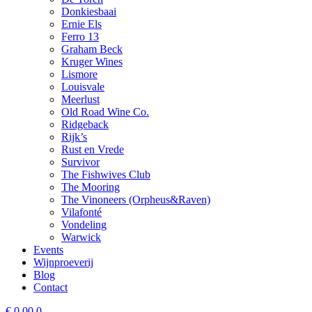
Donkiesbaai
Ernie Els
Ferro 13
Graham Beck
Kruger Wines
Lismore
Louisvale
Meerlust
Old Road Wine Co.
Ridgeback
Rijk’s
Rust en Vrede
Survivor
The Fishwives Club
The Mooring
The Vinoneers (Orpheus&Raven)
Vilafonté
Vondeling
Warwick
Events
Wijnproeverij
Blog
Contact
€
0,00
0