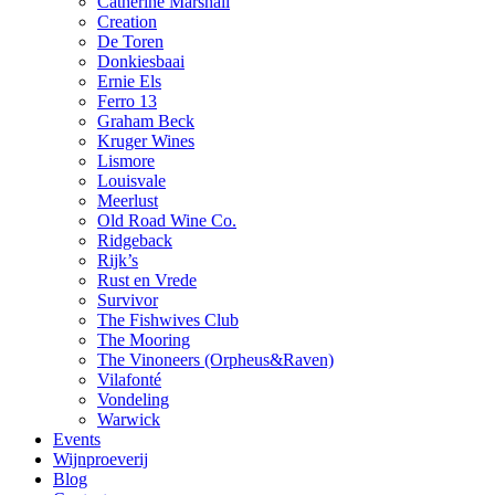
Catherine Marshall
Creation
De Toren
Donkiesbaai
Ernie Els
Ferro 13
Graham Beck
Kruger Wines
Lismore
Louisvale
Meerlust
Old Road Wine Co.
Ridgeback
Rijk’s
Rust en Vrede
Survivor
The Fishwives Club
The Mooring
The Vinoneers (Orpheus&Raven)
Vilafonté
Vondeling
Warwick
Events
Wijnproeverij
Blog